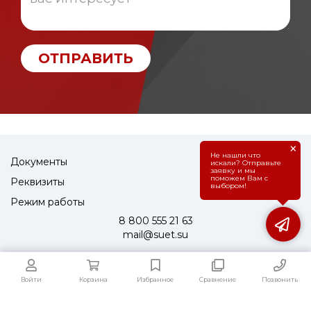
ОТПРАВИТЬ
×
Не нашли что
Документы
искали? Отправьте
заявку и мы
поможем Вам с
Реквизиты
выбором!
Режим работы
8 800 555 21 63
mail@suet.su
Войти
Корзина
Избранное
Сравнение
Позвонить