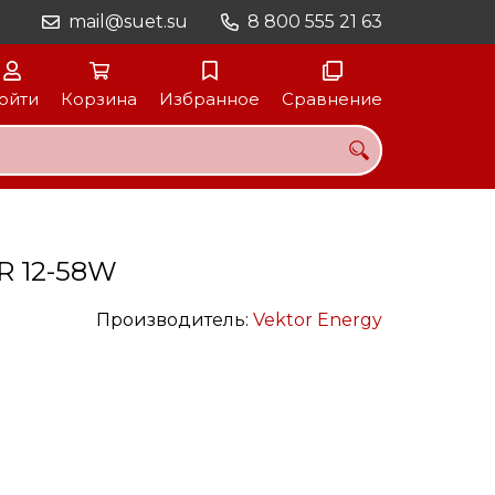
mail@suet.su
8 800 555 21 63
ойти
Корзина
Избранное
Сравнение
R 12-58W
Производитель:
Vektor Energy