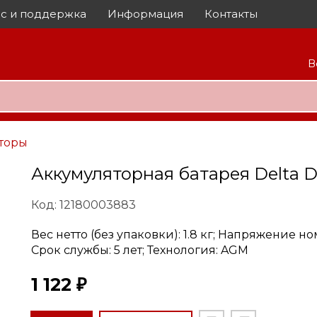
с и поддержка
Информация
Контакты
В
торы
Аккумуляторная батарея Delta 
Код: 12180003883
Вес нетто (без упаковки): 1.8 кг; Напряжение ном
Срок службы: 5 лет; Технология: AGM
1 122 ₽