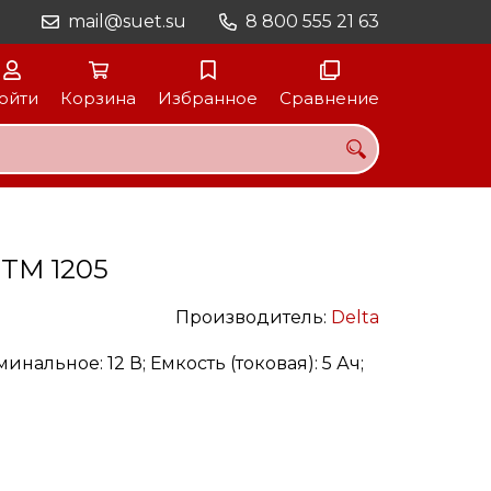
mail@suet.su
8 800 555 21 63
ойти
Корзина
Избранное
Сравнение
DTM 1205
Производитель:
Delta
инальное: 12 В; Емкость (токовая): 5 Ач;