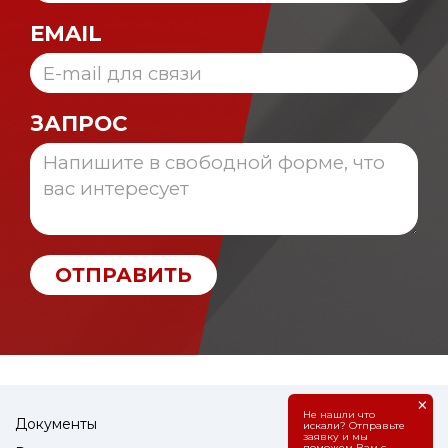
EMAIL
ЗАПРОС
ОТПРАВИТЬ
×
Не нашли что
Документы
искали? Отправьте
заявку и мы
поможем Вам с