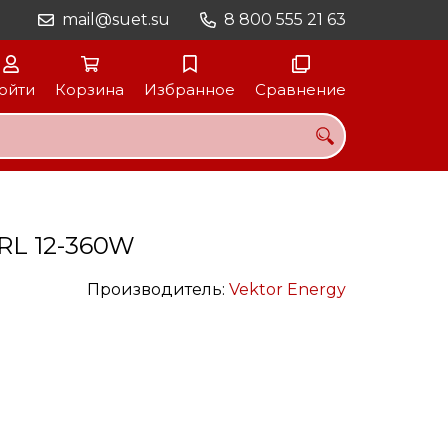
mail@suet.su
8 800 555 21 63
ойти
Корзина
Избранное
Сравнение
RL 12-360W
Производитель:
Vektor Energy