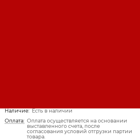
Генератор бензиновый
EUROPOWER EP 20000 E
Код: 12180837871
Производитель:
Europower
1 499 990 ₽
В заявку
Быстрый заказ
Наличие:
Есть в наличии
Оплата:
Оплата осуществляется на основании
выставленного счета, после
согласования условий отгрузки партии
товара.