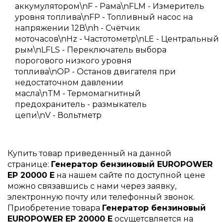
аккумулятором\nF - Рама\nFLM - Измеритель
уровня топлива\nFP - Топливный насос на
напряжении 12В\nh - Счётчик
моточасов\nHz - Частотометр\nLE - Центральный
рым\nLFLS - Переключатель выбора
порогового низкого уровня
топлива\nOP - Останов двигателя при
недостаточном давлении
масла\nTM - Термомагнитный
предохранитель - размыкатель
цепи\nV - Вольтметр
Купить товар приведенный на данной
странице:
Генератор бензиновый EUROPOWER
EP 20000 E
на нашем сайте по доступной цене
можно связавшись с нами через заявку,
электронную почту или телефонный звонок.
Приобретение товара
Генератор бензиновый
EUROPOWER EP 20000 E
осущетсвляется на