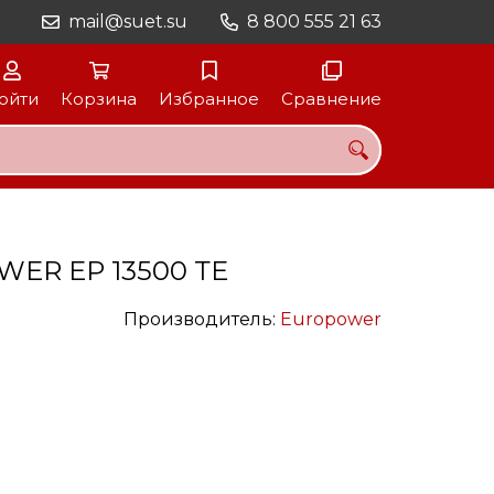
mail@suet.su
8 800 555 21 63
ойти
Корзина
Избранное
Сравнение
WER EP 13500 ТЕ
Производитель:
Europower