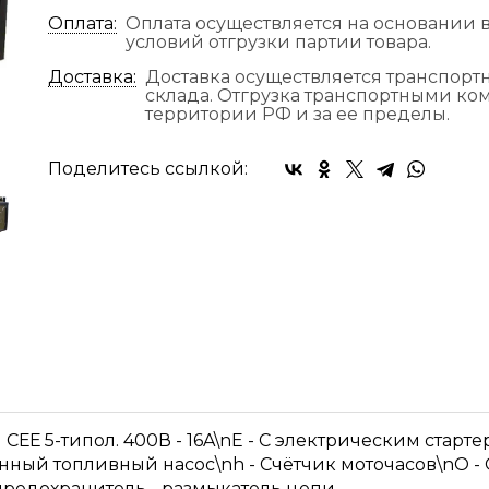
Оплата:
Оплата осуществляется на основании в
условий отгрузки партии товара.
Доставка:
Доставка осуществляется транспор
склада. Отгрузка транспортными к
территории РФ и за ее пределы.
Поделитесь ссылкой:
ъём СЕЕ 5-типол. 400В - 16A\nE - С электрическим стар
анный топливный насос\nh - Счётчик моточасов\nO -
предохранитель - размыкатель цепи