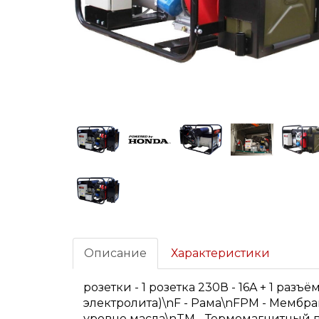
Описание
Характеристики
розетки - 1 розетка 230В - 16A + 1 раз
электролита)\nF - Рама\nFPM - Мембр
уровне масла\nTM - Термомагнитный 