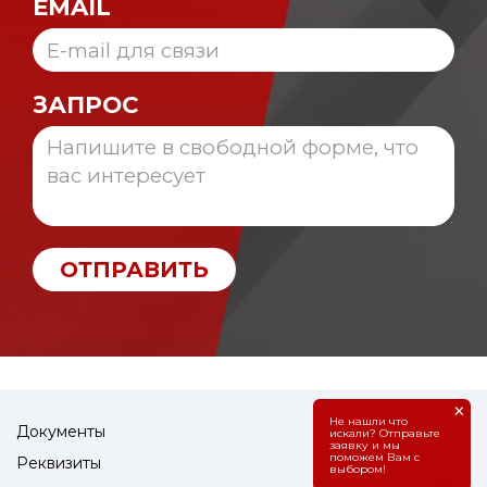
EMAIL
ЗАПРОС
ОТПРАВИТЬ
×
Не нашли что
Документы
искали? Отправьте
заявку и мы
поможем Вам с
Реквизиты
выбором!