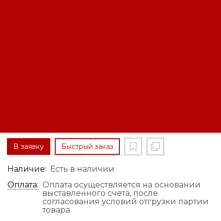
Генератор газовый Briggs &
Stratton G500 (40 кВт)
Код: 12180837756
Производитель:
Briggs
Цена по запросу
В заявку
Быстрый заказ
Наличие:
Есть в наличии
Оплата:
Оплата осуществляется на основании
выставленного счета, после
согласования условий отгрузки партии
товара.