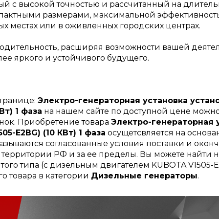
ый с высокой точностью и рассчитанный на длительн
пактными размерами, максимальной эффективностью
х местах или в оживленных городских центрах.
дительность, расширяя возможности вашей деятел
лее яркого и устойчивого будущего.
странице:
Электро-генераторная установка устано
т) 1 фаза
на нашем сайте по доступной цене можно 
нок. Приобретение товара
Электро-генераторная у
5-E2BG) (10 КВт) 1 фаза
осущетсвляется на основа
казываются согласованные условия поставки и оконч
й территории РФ и за ее пределы. Вы можете найти 
того типа (с дизельным двигателем KUBOTA V1505-E2BG
о товара в категории
Дизельные генераторы
.