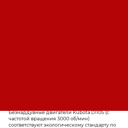
Оплата:
Оплата осуществляется на основании
выставленного счета, после
согласования условий отгрузки партии
товара.
Доставка:
Доставка осуществляется
транспортными компаниями или
самовывозом с склада. Отгрузка
транспортными компаниями
производиться по всей территории
РФ и за ее пределы.
Поделитесь ссылкой:
Описание
Безнаддувные двигатели Kubota D1105 (с
частотой вращения 3000 об/мин)
соответствуют экологическому стандарту по