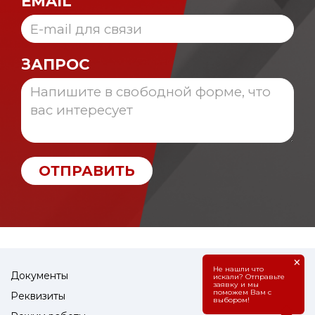
EMAIL
ЗАПРОС
ОТПРАВИТЬ
×
Не нашли что
Документы
искали? Отправьте
заявку и мы
поможем Вам с
Реквизиты
выбором!