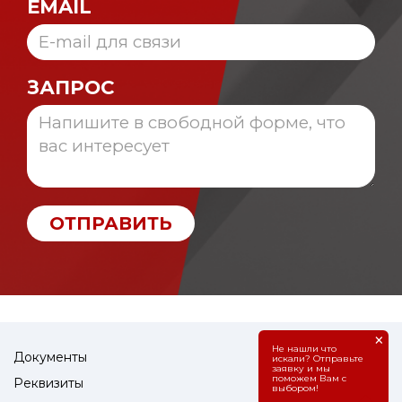
EMAIL
ЗАПРОС
ОТПРАВИТЬ
×
Не нашли что
Документы
искали? Отправьте
заявку и мы
поможем Вам с
Реквизиты
выбором!