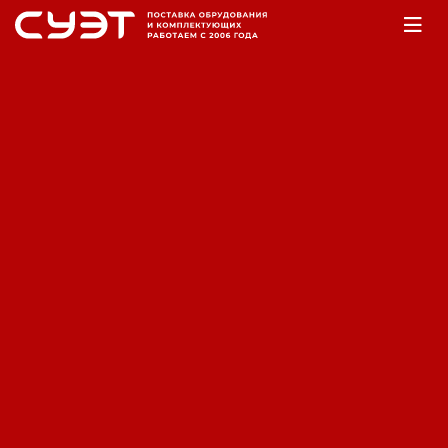
Главная
ЗИП
Запчасти для насосной
техники
Затвор шиберный ДУ32 (без
арматуры) - DSG дозирующий
шиберный затвор FSV