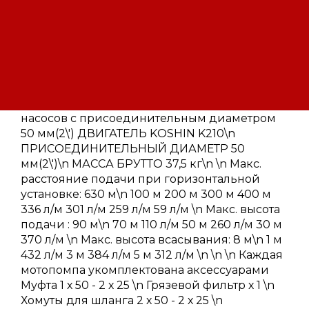
Koshin БЕНЗИНОВАЯ МОТОПОМПА SERV-50Z
\n Малошумный 4-тактный двигатель\n
Надежная конструкция\n Лучший выбор
для:\n \n \n \n \n \n \n \n \n \n
Производительность (может меняться в
зависимости от условий) Данные о
производительности представлены для
насосов с присоединительным диаметром
50 мм(2\') ДВИГАТЕЛЬ KOSHIN K210\n
ПРИСОЕДИНИТЕЛЬНЫЙ ДИАМЕТР 50
мм(2\')\n МАССА БРУТТО 37,5 кг\n \n Макс.
расстояние подачи при горизонтальной
установке: 630 м\n 100 м 200 м 300 м 400 м
336 л/м 301 л/м 259 л/м 59 л/м \n Макс. высота
подачи : 90 м\n 70 м 110 л/м 50 м 260 л/м 30 м
370 л/м \n Макс. высота всасывания: 8 м\n 1 м
432 л/м 3 м 384 л/м 5 м 312 л/м \n \n \n Каждая
мотопомпа укомплектована аксессуарами
Муфта 1 х 50 - 2 х 25 \n Грязевой фильтр х 1 \n
Хомуты для шланга 2 х 50 - 2 х 25 \n