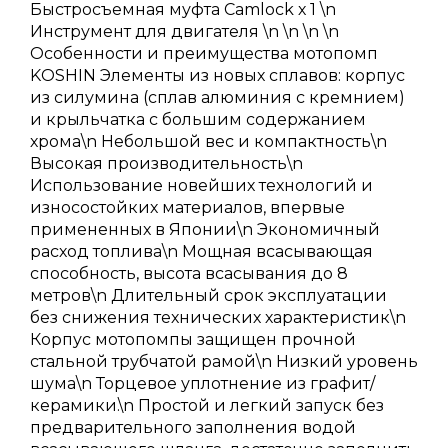
Быстросъемная муфта Camlock х 1 \n
Инструмент для двигателя \n \n \n \n
Особенности и преимущества мотопомп
KOSHIN Элементы из новых сплавов: корпус
из силумина (сплав алюминия с кремнием)
и крыльчатка с большим содержанием
хрома\n Небольшой вес и компактность\n
Высокая производительность\n
Использование новейших технологий и
износостойких материалов, впервые
примененных в Японии\n Экономичный
расход топлива\n Мощная всасывающая
способность, высота всасывания до 8
метров\n Длительный срок эксплуатации
без снижения технических характеристик\n
Корпус мотопомпы защищен прочной
стальной трубчатой рамой\n Низкий уровень
шума\n Торцевое уплотнение из графит/
керамики.\n Простой и легкий запуск без
предварительного заполнения водой