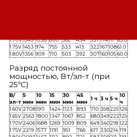
(при 25°С)
В/
5
10
15
30
45
1 ч
3 ч
5 ч
10 ч
эл-т
мин
мин
мин
мин
мин
1.60V
1732
1161
887
618
474
364
186
115
65.0
1.65V
1643
1101
844
590
455
351
181
113
64.0
1.70V
1549
1038
800
562
434
337
174
111
63.0
1.75V
1453
974
755
533
413
322
167
108
61.0
1.80V
1356
909
710
503
392
307
160
105
60.0
Разряд постоянной
мощностью, Вт/эл-т (при
25°С)
В/
5
10
15
30
45
10
1 ч
3 ч
5 ч
эл-т
мин
мин
мин
мин
мин
ч
1.60V
2708
1911
1424
1123
893
710
358
225
126
1.65V
2563
1800
1347
1067
852
680
349
222
125
1.70V
2406
1688
1269
1009
809
649
340
218
122
1.75V
2219
1577
1191
951
766
617
330
214
119