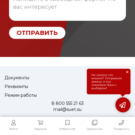
ОТПРАВИТЬ
×
Не нашли что
Документы
искали? Отправьте
заявку и мы
поможем Вам с
Реквизиты
выбором!
Режим работы
8 800 555 21 63
mail@suet.su
Войти
Корзина
Избранное
Сравнение
Позвонить