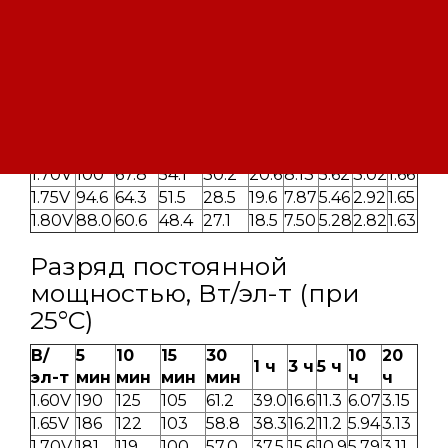
Разряд постоянным током, А
(при 25°С)
В/
5
10
15
30
20
1 ч
3 ч
5 ч
10 ч
эл-т
мин
мин
мин
мин
ч
1.60V
112
75.6
59.7
32.8
22.0
8.77
5.91
3.20
1.68
1.65V
106
71.8
56.9
31.5
21.2
8.44
5.83
3.12
1.68
1.70V
100
67.8
54.1
30.2
20.6
8.13
5.62
3.02
1.66
1.75V
94.6
64.3
51.5
28.5
19.6
7.87
5.46
2.92
1.65
1.80V
88.0
60.6
48.4
27.1
18.5
7.50
5.28
2.82
1.63
Разряд постоянной
мощностью, Вт/эл-т (при
25°С)
В/
5
10
15
30
10
20
1 ч
3 ч
5 ч
эл-т
мин
мин
мин
мин
ч
ч
1.60V
190
125
105
61.2
39.0
16.6
11.3
6.07
3.15
1.65V
186
122
103
58.8
38.3
16.2
11.2
5.94
3.13
1.70V
181
119
100
57.0
37.5
15.6
10.9
5.79
3.11