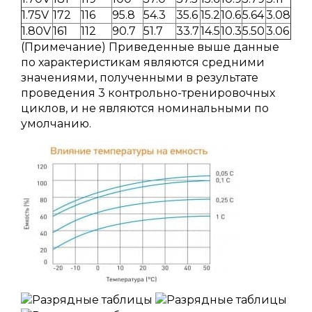
1.75V
172
116
95.8
54.3
35.6
15.2
10.6
5.64
3.08
1.80V
161
112
90.7
51.7
33.7
14.5
10.3
5.50
3.06
(Примечание) Приведенные выше данные
по характеристикам являются средними
значениями, полученными в результате
проведения 3 контрольно-тренировочных
циклов, и не являются номинальными по
умолчанию.