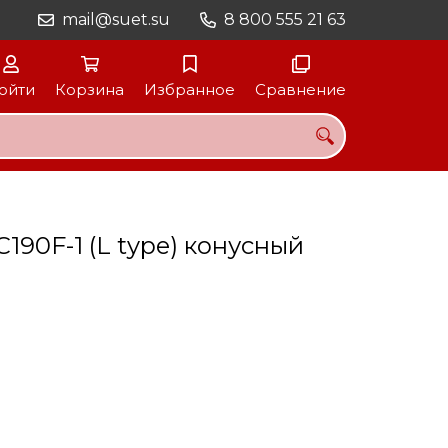
mail@suet.su
8 800 555 21 63
ойти
Корзина
Избранное
Сравнение
190F-1 (L type) конусный