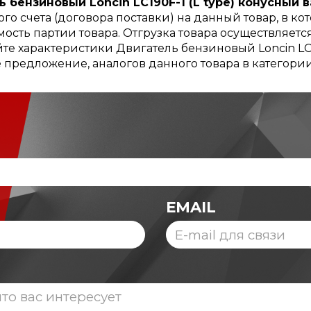
 бензиновый Loncin LC190F-1 (L type) конусный в
го счета (договора поставки) на данный товар, в к
ость партии товара. Отгрузка товара осуществляетс
е характеристики Двигатель бензиновый Loncin LC19
ое предложение, аналогов данного товара в категори
EMAIL