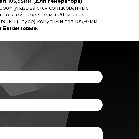
ал 105,95мм (для генератора)
отором указываются согласованные
я по всей территории РФ и за ее
0F-1 (L type) конусный вал 105,95мм
и
Бензиновые
.