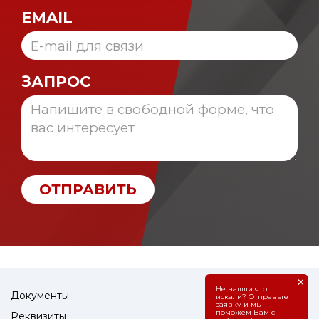
EMAIL
ЗАПРОС
ОТПРАВИТЬ
×
Не нашли что
Документы
искали? Отправьте
заявку и мы
поможем Вам с
Реквизиты