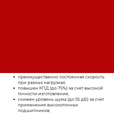
двигатели серии 4ВР с 2-мя
цилиндрическими концами вала (согласно
ГОСТ 1280-66). В данном случае нагрузка на
второй конец вала согласуется с
разработчиком электродвигателей.
Взрывобезопасные электродвигатели
серии 4ВР/4ВС :
возможность кратковременных
механических перегрузок;
простота конструкции;
простота пуска и легкость его
автоматизации ;
преимущественно постоянная скорость
при разных нагрузках;
повышен КПД (до 75%) за счет высокой
точности изготовления;
снижен уровень шума (до 55 дБ) за счет
применения высокоточных
подшипников;