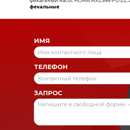
фекальный насос HOMA MX2344-PU122, а
фекальные
.
ИМЯ
ТЕЛЕФОН
ЗАПРОС