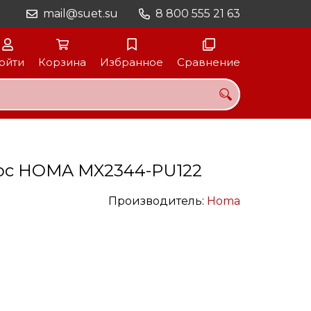
mail@suet.su
8 800 555 21 63
ойти
Корзина
Избранное
Сравнение
ос HOMA MX2344-PU122
Производитель:
Homa