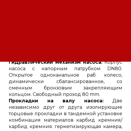
от уровня воды, а также для отдельных
рабочих циклов в течении больших
промежутков времени в постоянном режиме
работы.
Конструкция фекального
насоса:
Полностью затопляемый насосный
блок в солидном механическом
исполнении. Все важнейшие составные
детали сильно увеличены.
Гидравлический механизм насоса:
Корпус
насоса с напорным патрубком DN80.
Открытое одноканальное раб. колесо,
динамически сбалансированное, со
сменным бронзовым закрепляющим
кольцом. Свободный проход 80 mm.
Прокладки на валу насоса:
Две
независимо друг от друга изолирующие
торцовые прокладки в тандемной установке
комбинация материалов карбид кремния/
карбид кремния. герметизирующая камера,