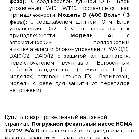
фаза):
С соед.кабелем длиной 10 м. Блок
управления W19; WT19 поставляется как
принадлежности.
Модель D (400 Вольт / 3
фазы):
с соед.кабелем длиной 10 м. Блок
управления D32; DT32 поставляется как
принадлежности.
Модель A:
с
автоматическим поплавковым
выключателем и блокомуправления WA10/19;
DA10/32; DA10/12 с защитой эл. двигателя,
переключателем ручн.-авто. Встроенный
рабочий конденсатор (только на 1 фаз.
моделях), сетевой штекер. EX - Взрывозащ.
модель с реле для защиты от перепадов
напряжения.
Купить товар приведенный на данной
странице:
Погружной фекальный насос HOMA
TP70V 15/4 D
на нашем сайте по доступной цене
можно связавшись с нами через заявку,