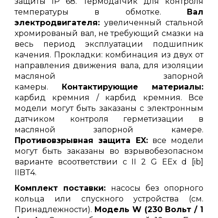
защиты IP 68. Термодатчик для контроля
температуры в обмотке.
Вал
электродвигателя:
увеличенный стальной
хромированый вал, не требующий смазки на
весь период эксплуатации подшипник
качения. Прокладки: комбинация из двух от
направления движения вала, для изоляции
масляной запорной
камеры.
Контактирующие материалы:
карбид кремния / карбид кремния. Все
модели могут быть заказаны с электронным
датчиком контроля герметизации в
масляной запорной камере.
Противовзрывная защита EX:
все модели
могут быть заказаны во взрывобезопасном
варианте всоответствии с II 2 G EEx d [ib]
IIBT4.
Комплект поставки:
насосы без опорного
кольца или спускного устройства (см.
Принадлежности).
Модель W (230 Вольт / 1