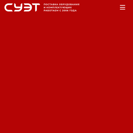
Главная
Оборудование
Насосы
Насосы фекальные
Погружной фекальный насос