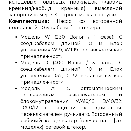
кольцевых торцовых прокладок (карбид
кремния/карбид кремния) вмасляной
запорной камере. Контроль масла снаружи.
Комплектация:
Насос со всторенной
подставкой. 10 м кабеля без штекера.
Модель W (230 Вольт / 1 фаза): С
соед.кабелем длиной 10 м. Блок
управления W19; WT19 поставляется как
принадлежности.
Модель D (400 Вольт / 3 фазы): С
соед.кабелем длиной 10 м. Блок
управления D32; DT32 поставляется как
принадлежности.
Модель A: С автоматическим
поплавковым выключателем и
блокомуправления WA10/19; DA10/32;
DA10/12 с защитой эл. двигателя,
переключателем ручн.-авто. Встроенный
рабочий конденсатор (только на 1 фаз.
моделях), сетевой штекер.