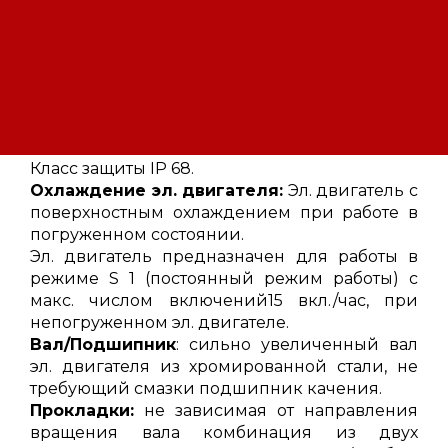
Рабочее колесо:
свободно-вихревое
рабочее колесо для газосодержащих
жидкостей или жидкостей с крупными
длинноволокнистыми, комкообразными
частицами. Свободный проход 50 mm.
Двигатель:
эл. двигатель с 4-полюсной
обмоткой. Изоляция обмотки по классу H,
Класс защиты IP 68.
Охлаждение эл. двигателя:
Эл. двигатель с
поверхностным охлаждением при работе в
погруженном состоянии.
Эл. двигатель предназначен для работы в
режиме S 1 (постоянный режим работы) с
макс. числом включений15 вкл./час, при
непогруженном эл. двигателе.
Вал/Подшипник
: сильно увеличенный вал
эл. двигателя из хромированной стали, не
требующий смазки подшипник качения.
Прокладки:
не зависимая от направления
вращения вала комбинация из двух