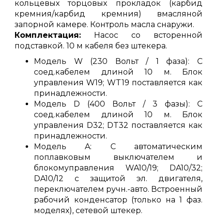
кольцевых торцовых прокладок (карбид
кремния/карбид кремния) вмасляной
запорной камере. Контроль масла снаружи.
Комплектация:
Насос со всторенной
подставкой. 10 м кабеля без штекера.
Модель W (230 Вольт / 1 фаза): С
соед.кабелем длиной 10 м. Блок
управления W19; WT19 поставляется как
принадлежности.
Модель D (400 Вольт / 3 фазы): С
соед.кабелем длиной 10 м. Блок
управления D32; DT32 поставляется как
принадлежности.
Модель A: С автоматическим
поплавковым выключателем и
блокомуправления WA10/19; DA10/32;
DA10/12 с защитой эл. двигателя,
переключателем ручн.-авто. Встроенный
рабочий конденсатор (только на 1 фаз.
моделях), сетевой штекер.