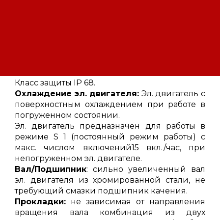
Рабочее колесо:
свободно-вихревое
рабочее колесо для газосодержащих
жидкостей или жидкостей с крупными
длинноволокнистыми, комкообразными
частицами. Свободный проход 50 mm.
Двигатель:
эл. двигатель с 4-полюсной
обмоткой. Изоляция обмотки по классу H,
Класс защиты IP 68.
Охлаждение эл. двигателя:
Эл. двигатель с
поверхностным охлаждением при работе в
погруженном состоянии.
Эл. двигатель предназначен для работы в
режиме S 1 (постоянный режим работы) с
макс. числом включений15 вкл./час, при
непогруженном эл. двигателе.
Вал/Подшипник
: сильно увеличенный вал
эл. двигателя из хромированной стали, не
требующий смазки подшипник качения.
Прокладки:
не зависимая от направления
вращения вала комбинация из двух