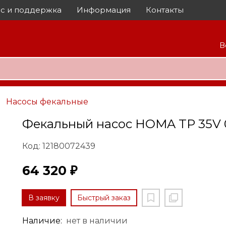
с и поддержка
Информация
Контакты
В
Насосы фекальные
Фекальный насос HOMA TP 35V 
Код: 12180072439
64 320 ₽
В заявку
Быстрый заказ
Наличие:
нет в наличии