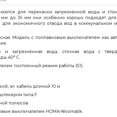
яются для перекачки загрязнённой воды и сток
 мм до 35 мм они особенно хорошо подходят дл
для экономичного отвода вод в коммунальном и ч
ная. Модель с поплавковым выключателем как авт
ия.
 и загрязнённая вода, сточная вода с твё
ды 40° C.
елем: постоянный режим работы (S1).
ой, эл. кабель длиной 10 м
штекером типа F
еной полюсов
овым выключателем HOMA-Nivomatik.