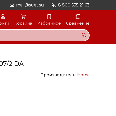
mail@suet.su
8 800 555 21 63
ойти
Корзина
Избранное
Сравнение
07/2 DA
Производитель:
Homa