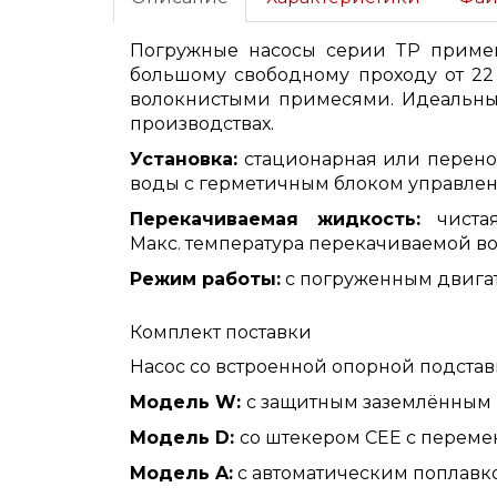
Погружные насосы серии TP примен
большому свободному проходу от 22
волокнистыми примесями. Идеальны 
производствах.
Установка:
стационарная или перенос
воды с герметичным блоком управлен
Перекачиваемая жидкость:
чистая
Макс. температура перекачиваемой во
Режим работы:
с погруженным двигат
Комплект поставки
Насос со встроенной опорной подставк
Модель W:
с защитным заземлённым 
Модель D:
со штекером CEE с перем
Модель A:
с автоматическим поплавк