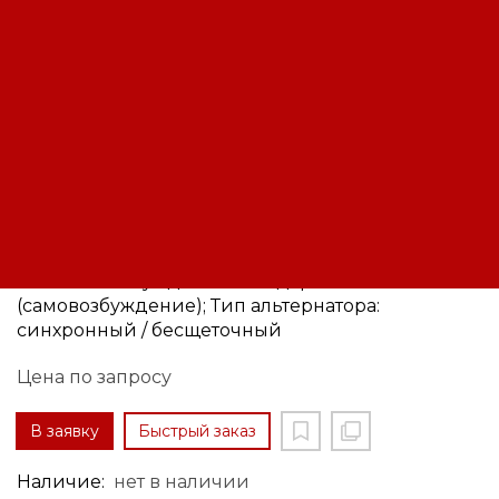
Альтернатор трехфазный LINZ
Electric PRO18L G/4
Код: 12180071871
Производитель:
Linz
Номинальная мощность (при 50 Гц): 60 кВА;
Система возбуждения: стандартная
(самовозбуждение); Тип альтернатора:
синхронный / бесщеточный
Цена по запросу
В заявку
Быстрый заказ
Наличие:
нет в наличии