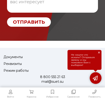
ОТПРАВИТЬ
×
Не нашли что
Документы
искали? Отправьте
заявку и мы
поможем Вам с
Реквизиты
выбором!
Режим работы
8 800 555 21 63
mail@suet.su
Войти
Корзина
Избранное
Сравнение
Позвонить