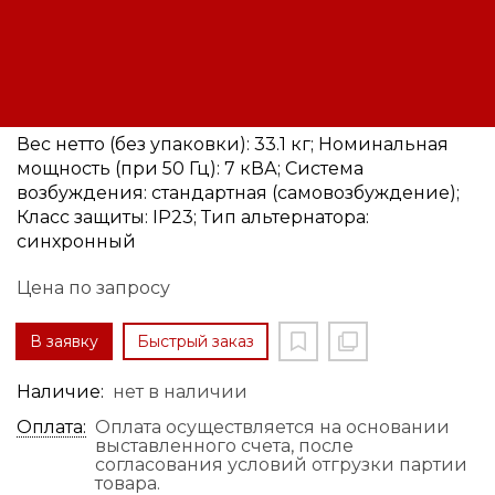
Альтернатор трехфазный LINZ
Electric E1S10M H
Код: 12180071843
Производитель:
Linz
Вес нетто (без упаковки): 33.1 кг; Номинальная
мощность (при 50 Гц): 7 кВА; Система
возбуждения: стандартная (самовозбуждение);
Класс защиты: IP23; Тип альтернатора:
синхронный
Цена по запросу
В заявку
Быстрый заказ
Наличие:
нет в наличии
Оплата:
Оплата осуществляется на основании
выставленного счета, после
согласования условий отгрузки партии
товара.