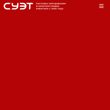
Главная
Оборудование
Электромеханика
Альтернаторы
Альтернатор однофазный LINZ
Electric SP10S B