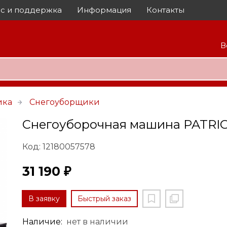
с и поддержка
Информация
Контакты
В
ика
Снегоуборщики
Снегоуборочная машина PATRIO
Код: 12180057578
31 190 ₽
В заявку
Быстрый заказ
Наличие:
нет в наличии