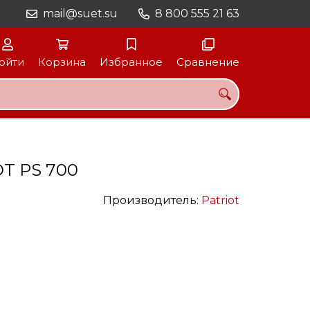
mail@suet.su
8 800 555 21 63
ойти
Корзина
Избранное
Сравнение
T PS 700
Производитель:
Patriot