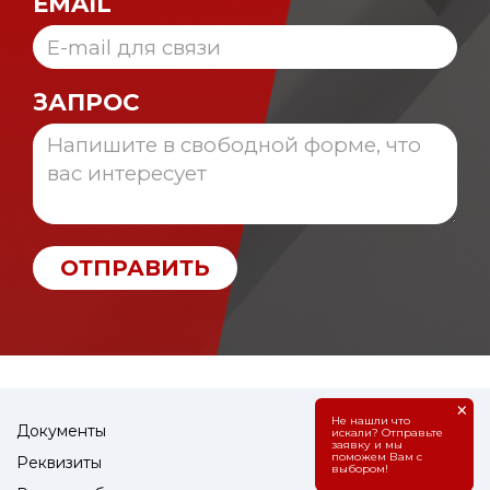
EMAIL
ЗАПРОС
ОТПРАВИТЬ
×
Не нашли что
Документы
искали? Отправьте
заявку и мы
поможем Вам с
Реквизиты
выбором!