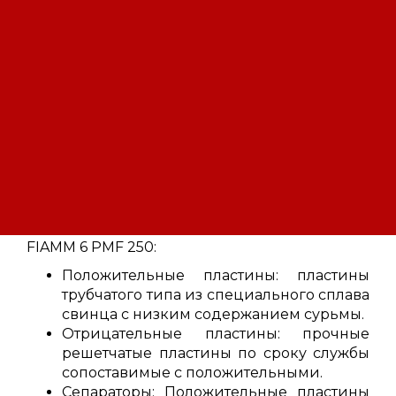
сухозаряженными.
Области использования аккумуляторов
FIAMM 6 PMF 250:
Альтернативная энергетика
Длительное резервирование объектов
связи
Резервирование систем АСУТП
Железнодорожные объекты
Системы аварийного освещения и
сигнализации.
Технические характеристики аккумуляторов
FIAMM 6 PMF 250:
Положительные пластины: пластины
трубчатого типа из специального сплава
свинца с низким содержанием сурьмы.
Отрицательные пластины: прочные
решетчатые пластины по сроку службы
сопоставимые с положительными.
Сепараторы: Положительные пластины