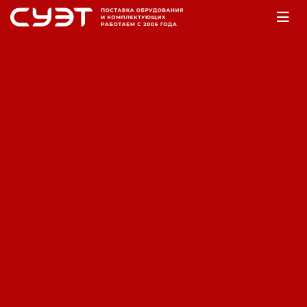
Главная
Оборудование
Аккумуляторы
Аккумуляторная батарея Fiamm
6 PMF 250
Код: 12180022679
Производитель:
Fiamm
Вес нетто (без упаковки): 55.5 кг; Напряжение