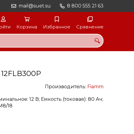
mail@suet.su
8 800 555 21 63
ойти
Корзина
Избранное
Сравнение
 12FLB300P
Производитель:
Fiamm
инальное: 12 В; Емкость (токовая): 80 Ач;
M8/18