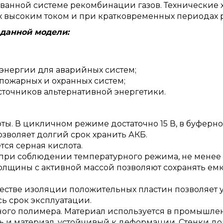
ованной системе рекомбинации газов. Технические
х высоким током и при кратковременных периодах р
данной модели:
 энергии для аварийных систем;
ожарных и охранных систем;
точников альтернативной энергетики.
ы. В цикличном режиме достаточно 15 В, в буферно
озволяет долгий срок хранить АКБ.
тся серная кислота.
при соблюдении температурного режима, не менее 1
лщины с активной массой позволяют сохранять емко
естве изоляции положительных пластин позволяет 
ь срок эксплуатации.
ного полимера. Материал используется в промышлен
ть и материал, устойчивый к деформации. Стенки д