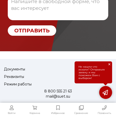
ОТПРАВИТЬ
×
Не нашли что
Документы
искали? Отправьте
заявку и мы
поможем Вам с
Реквизиты
выбором!
Режим работы
8 800 555 21 63
mail@suet.su
Войти
Корзина
Избранное
Сравнение
Позвонить