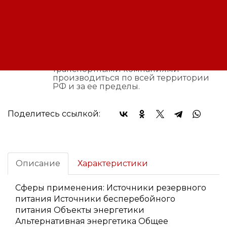
Оплата:
Оплата осуществляется на основании
выставленного счета, после
согласования условий отгрузки партии
товара.
Доставка:
Доставка осуществляется
транспортными компаниями или
самовывозом с склада. Отгрузка
транспортными компаниями
производиться по всей территории
РФ и за ее пределы.
Поделитесь ссылкой:
Описание
Характеристики
Сферы применения: Источники резервного
питания Источники бесперебойного
питания Объекты энергетики
Альтернативная энергетика Общее