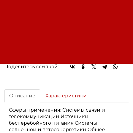
Оплата:
Оплата осуществляется на основании
выставленного счета, после
согласования условий отгрузки партии
товара.
Доставка:
Доставка осуществляется
транспортными компаниями или
самовывозом с склада. Отгрузка
транспортными компаниями
производиться по всей территории
РФ и за ее пределы.
Поделитесь ссылкой:
Описание
Характеристики
Сферы применения: Системы связи и
телекоммуникаций Источники
бесперебойного питания Системы
солнечной и ветроэнергетики Общее