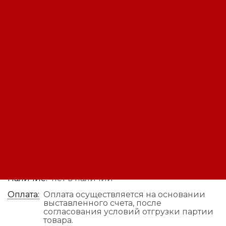
Аккумуляторная батарея
B.B.Battery BP 160-12
Код: 12180004472
Производитель:
B.B.Battery
Вес нетто (без упаковки): 51.2 кг; Напряжение
номинальное: 12 В; Емкость (токовая): 160 Ач;
Срок службы: 8 лет; Технология: AGM; Клеммы:
B9/I3
Цена по запросу
В заявку
Быстрый заказ
Наличие:
нет в наличии
Оплата:
Оплата осуществляется на основании
выставленного счета, после
согласования условий отгрузки партии
товара.