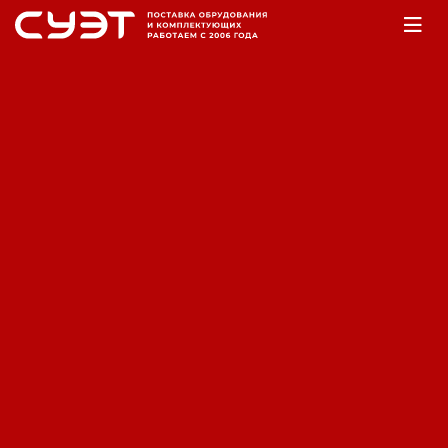
Главная
Оборудование
Аккумуляторы
Аккумуляторная батарея Fiamm
LM/S 5000
Код: 12180003677
Производитель:
Fiamm