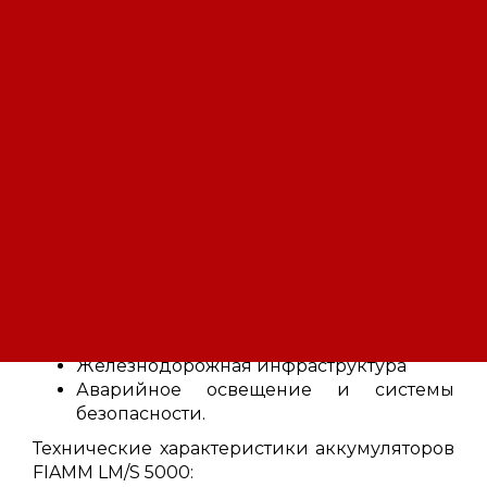
энергетики, подходят для эксплуатации как
в буферном так и в циклическом режиме,
обладая большим запасом циклов заряд/
разряд более 5000 циклов / при 20%
глубины разряда. Обладают длительным
сроком службы более 20 лет при
температуре 20°C (остаточ. ёмк. 80%).
Области
использования аккумуляторов FIAMM LM/S
5000:
Альтернативная возобновляемая
энергетика
Телекоммуникации
Нефтегазовая отрасль
Железнодорожная инфраструктура
Аварийное освещение и системы
безопасности.
Технические характеристики аккумуляторов
FIAMM LM/S 5000: