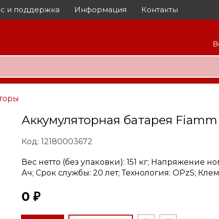
с и поддержка
Информация
Контакты
В
торы
Аккумуляторная батарея Fiamm
Код: 12180003672
Вес нетто (без упаковки): 151 кг; Напряжение но
Ач; Срок службы: 20 лет; Технология: OPzS; Кле
0 ₽