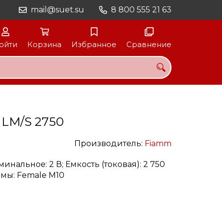
mail@suet.su
8 800 555 21 63
ойти
Корзина
Избранное
Сравнение
 LM/S 2750
Производитель:
Fiamm
минальное: 2 В; Емкость (токовая): 2 750
ммы: Female M10