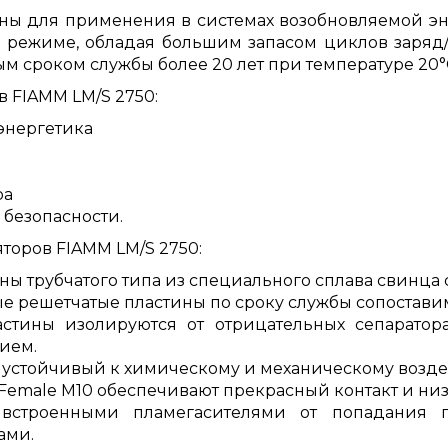
ны для применения в системах возобновляемой эн
м режиме, обладая большим запасом циклов заряд/
 сроком службы более 20 лет при температуре 20°C (
 FIAMM LM/S 2750:
энергетика
ра
безопасности.
торов FIAMM LM/S 2750:
ны трубчатого типа из специального сплава свинца
е решетчатые пластины по сроку службы сопостав
астины изолируются от отрицательных сепаратор
ием.
, устойчивый к химическому и механическому возд
Female M10 обеспечивают прекрасный контакт и ни
 встроенными пламегасителями от попадания 
ами.