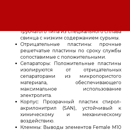
сигнализации.
Технические характеристики аккумуляторов
FIAMM LM 1750:
Положительные пластины: пластины
трубчатого типа из специального сплава
свинца с низким содержанием сурьмы.
Отрицательные пластины: прочные
решетчатые пластины по сроку службы
сопоставимые с положительными.
Сепараторы: Положительные пластины
изолируются от отрицательных
сепараторами из микропористого
материала, обеспечивающего
максимальное использование
электролита.
Корпус: Прозрачный пластик стирол-
акрилонитрил (SAN), устойчивый к
химическому и механическому
воздействию.
Клеммы: Выводы элементов Female M10