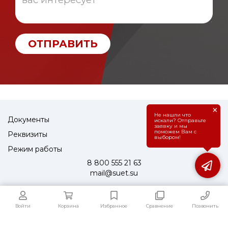
ОТПРАВИТЬ
×
Не нашли что
Документы
искали? Отправьте
заявку и мы
поможем Вам с
Реквизиты
выбором!
Режим работы
8 800 555 21 63
mail@suet.su
Войти
Корзина
Избранное
Сравнение
Позвонить