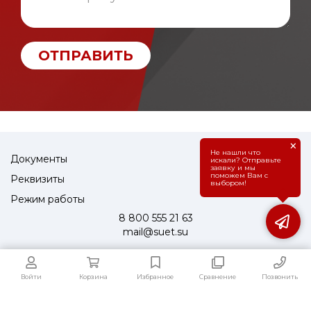
ОТПРАВИТЬ
×
Не нашли что
Документы
искали? Отправьте
заявку и мы
поможем Вам с
Реквизиты
выбором!
Режим работы
8 800 555 21 63
mail@suet.su
Войти
Корзина
Избранное
Сравнение
Позвонить