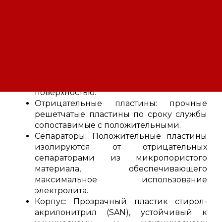
Системы пуска мощных дизельных
станций.
Технические характеристики аккумуляторов
FIAMM SGH 23D:
Положительные пластины: пластины
типа Plante (GroE) из чистого свинца
(99,9%) с максимальной рабочей
поверхностью.
Отрицательные пластины: прочные
решетчатые пластины по сроку службы
сопоставимые с положительными.
Сепараторы: Положительные пластины
изолируются от отрицательных
сепараторами из микропористого
материала, обеспечивающего
максимальное использование
электролита.
Корпус: Прозрачный пластик стирол-
акрилонитрил (SAN), устойчивый к