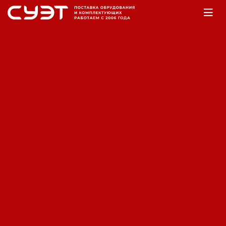
Главная
Оборудование
Аккумуляторы
Аккумуляторная батарея Fiamm
12SMG100
Код: 12180003540
Производитель:
Fiamm