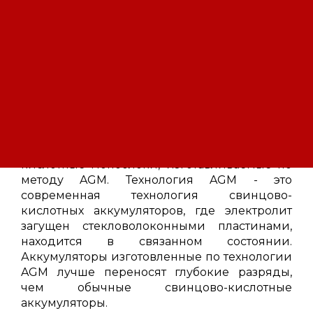
Описание
Характеристики
FIAMM 6 FLB 800 P - аккумуляторы для
промышленных ИБП.
Аккумуляторы FIAMM 6 FLB 800 P для
промышленных ИБП (UPS) – это свинцово-
кислотные моноблоки, изготавливаемые по
методу AGM. Технология AGM - это
современная технология свинцово-
кислотных аккумуляторов, где электролит
загущен стекловолоконными пластинами,
находится в связанном состоянии.
Аккумуляторы изготовленные по технологии
AGM лучше переносят глубокие разряды,
чем обычные свинцово-кислотные
аккумуляторы.