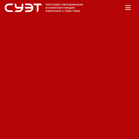
Главная
Оборудование
Аккумуляторы
Аккумуляторная батарея Fiamm
6 FLB 800 P
Код: 12180003473
Производитель:
Fiamm
Вес нетто (без упаковки): 34.3 кг; Напряжение