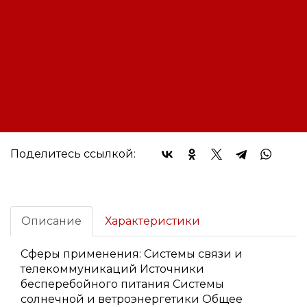
Оплата:
Оплата осуществляется на основании
выставленного счета, после
согласования условий отгрузки партии
товара.
Доставка:
Доставка осуществляется
транспортными компаниями или
самовывозом с склада. Отгрузка
транспортными компаниями
производиться по всей территории
РФ и за ее пределы.
Поделитесь ссылкой:
Описание
Характеристики
Сферы применения: Системы связи и
телекоммуникаций Источники
бесперебойного питания Системы
солнечной и ветроэнергетики Общее