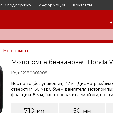
с и поддержка
Информация
Контакты
В
Мотопомпы
Мотопомпа бензиновая Honda 
Код: 12180001808
Вес нетто (без упаковки): 47 кг; Диаметр вх/вых
отверстия: 50 мм; Объём двигателя мотопомпы: 4
фракции: 8 мм; Тип перекачиваемой жидкости
710
50
мм
мм