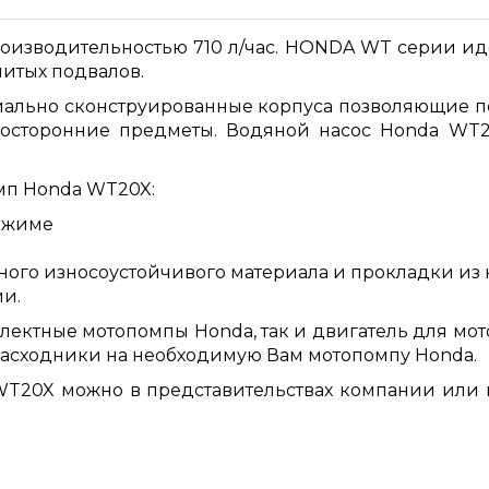
оизводительностью 710 л/час. HONDA WT серии ид
литых подвалов.
ально сконструированные корпуса позволяющие пе
посторонние предметы. Водяной насос Honda WT
мп Honda WT20X:
ежиме
ного износоустойчивого материала и прокладки из
и.
плектные мотопомпы Honda, так и двигатель для мо
расходники на необходимую Вам мотопомпу Honda.
WT20X можно в представительствах компании или 