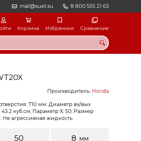
mail@suet.su
8 800 555 21 63
ойти
Корзина
Избранное
Сравнение
WT20X
Производитель:
Honda
 отверстия: 710 мм; Диаметр вх/вых
3.2 куб.см; Параметр Х: 50; Размер
: Не агрессивная жидкость
50
8
мм