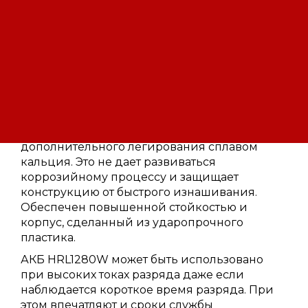
исключением.
АКБ HRL1280W отличается высокими
свойствами энергоемкости. Ей под силу
отдать на 20% больше мощности, нежели
аналоги из линейки CSB. Обеспечить
подобные характеристики удалось за счет
решения производителя использовать
кристаллическую решетку электродов. AGM-
технология предусматривает проведение
дополнительного легирования сплавом
кальция. Это не дает развиваться
коррозийному процессу и защищает
конструкцию от быстрого изнашивания.
Обеспечен повышенной стойкостью и
корпус, сделанный из ударопрочного
пластика.
АКБ HRL1280W может быть использовано
при высоких токах разряда даже если
наблюдается короткое время разряда. При
этом впечатляют и сроки службы