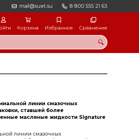
mail@suet.su
8 800 555 21 63
ойти
Корзина
Избранное
Сравнение
емиальной линии смазочных
аковки, ставшей более
ленные масляные жидкости Signature
льной линии смазочных