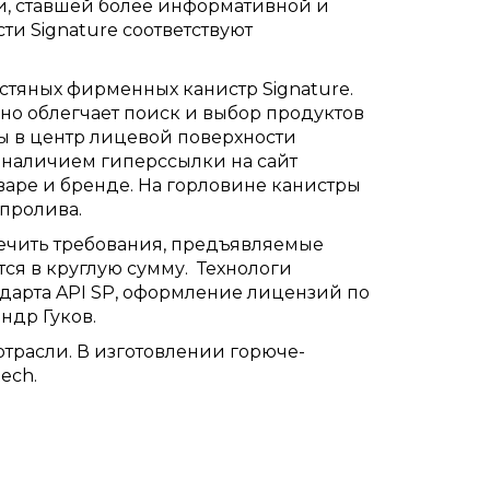
ки, ставшей более информативной и
и Signature соответствуют
тяных фирменных канистр Signature.
о облегчает поиск и выбор продуктов
ны в центр лицевой поверхности
 наличием гиперссылки на сайт
варе и бренде. На горловине канистры
 пролива.
печить требования, предъявляемые
ется в круглую сумму. Технологи
дарта API SP, оформление лицензий по
ндр Гуков.
трасли. В изготовлении горюче-
ech.