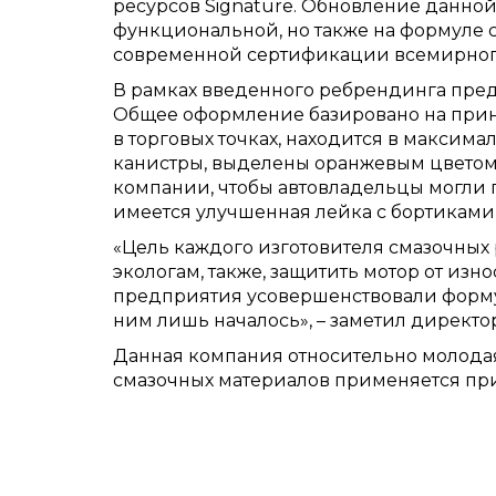
ресурсов Signature. Обновление данно
функциональной, но также на формуле 
современной сертификации всемирного 
В рамках введенного ребрендинга пре
Общее оформление базировано на принц
в торговых точках, находится в максима
канистры, выделены оранжевым цветом.
компании, чтобы автовладельцы могли п
имеется улучшенная лейка с бортиками 
«Цель каждого изготовителя смазочных 
экологам, также, защитить мотор от изно
предприятия усовершенствовали формул
ним лишь началось», – заметил директор
Данная компания относительно молодая
смазочных материалов применяется при