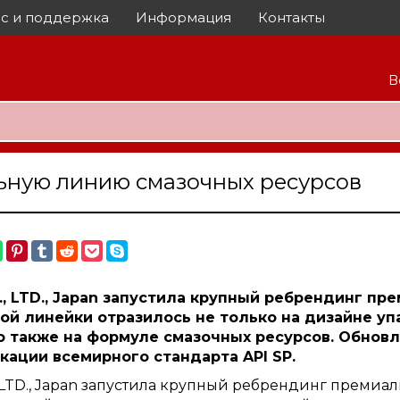
с и поддержка
Информация
Контакты
В
льную линию смазочных ресурсов
, LTD., Japan запустила крупный ребрендинг пр
ной линейки отразилось не только на дизайне уп
о также на формуле смазочных ресурсов. Обнов
ации всемирного стандарта API SP.
LTD., Japan запустила крупный ребрендинг премиа