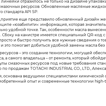
й линейки отразилось не только на дизайне упаков
смазочных ресурсов. Обновленные масляные жидкост
стандарта API SP.
дприятие еще представило обновленный дизайн жес
ипе «юзабилити»: информация, которая значительн
льно удобной точке. Так, особенности масла вынесе
 Сбоку на канистре имеется специальный QR-код с
росто и быстро получить все нужные сведения о то
и это помогает добиться удобной замены масла без
ресурсов – это создание технологии, могущей обес
са, а самого владельца – от ремонта, который обойд
ы смазочных ресурсов под новые требования стан
 по продажам TOTACHI INDUSTRIAL CO., LTD., Алекса
, основана ведущими специалистами химической о
обретенный опыт и современные технологии high-t