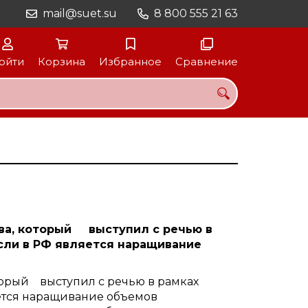
mail@suet.su
8 800 555 21 63
ойти
Корзина
Избранное
Сравнение
ва, который выступил с речью в
асли в РФ является наращивание
торый выступил с речью в рамках
яется наращивание объемов