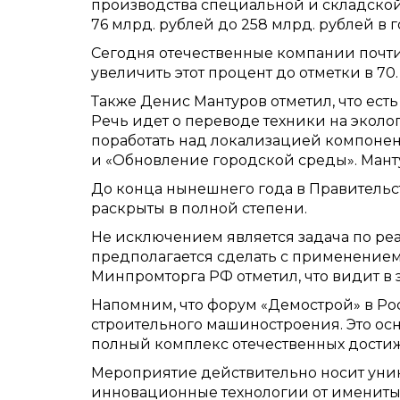
производства специальной и складской 
76 млрд. рублей до 258 млрд. рублей в
Сегодня отечественные компании почти
увеличить этот процент до отметки в 70
Также Денис Мантуров отметил, что ест
Речь идет о переводе техники на эколог
поработать над локализацией компонен
и «Обновление городской среды». Манту
До конца нынешнего года в Правительст
раскрыты в полной степени.
Не исключением является задача по реа
предполагается сделать с применением
Минпромторга РФ отметил, что видит в 
Напомним, что форум «Демострой» в Р
строительного машиностроения. Это ос
полный комплекс отечественных достиж
Мероприятие действительно носит уни
инновационные технологии от именитых 