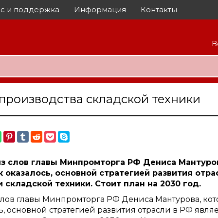
с и поддержка
Информация
Контакты
В
производства складской техники
из слов главы Минпромторга РФ Дениса Мантуро
к оказалось, основной стратегией развития отр
складской техники. Стоит план на 2030 год.
слов главы Минпромторга РФ Дениса Мантурова, ко
ь, основной стратегией развития отрасли в РФ явл