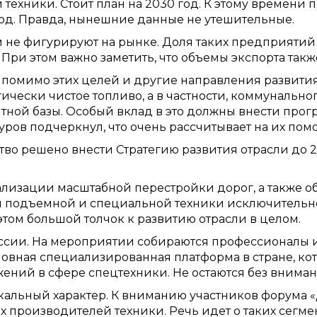
техники. Стоит план на 2030 год. К этому времени 
 год. Правда, нынешние данные не утешительные.
 не фигурируют на рынке. Доля таких предприятий 
. При этом важно заметить, что объемы экспорта так
ь помимо этих целей и другие направления развития
ически чистое топливо, а в частности, коммунально
тной базы. Особый вклад в это должны внести про
ров подчеркнул, что очень рассчитывает на их пом
во решено внести Стратегию развития отрасли до 2
лизации масштабной перестройки дорог, а также об
 подъемной и специальной техники исключительно 
этом большой толчок к развитию отрасли в целом.
оссии. На мероприятии собираются профессионалы 
новная специализированная платформа в стране, ко
ений в сфере спецтехники. Не остаются без вниман
кальный характер. К вниманию участников форума 
производителей техники. Речь идет о таких сегмен